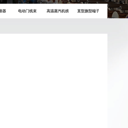
接器
电动门线束
高温蒸汽机线束
直型旗型端子插片