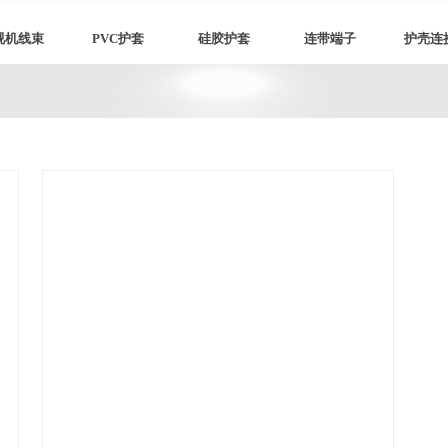
视机线束
PVC护套
硅胶护套
连带端子
护壳连